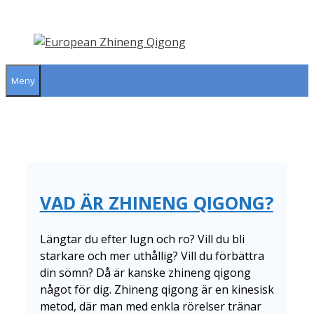
Hoppa
till
innehåll
Meny
VAD ÄR ZHINENG QIGONG?
Längtar du efter lugn och ro? Vill du bli
starkare och mer uthållig? Vill du förbättra
din sömn? Då är kanske zhineng qigong
något för dig. Zhineng qigong är en kinesisk
metod, där man med enkla rörelser tränar