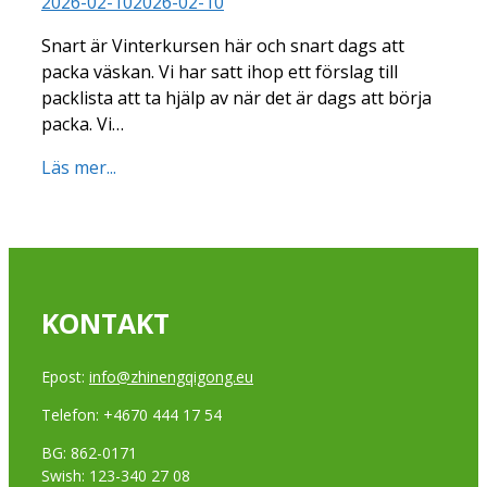
2026-02-10
2026-02-10
Snart är Vinterkursen här och snart dags att
packa väskan. Vi har satt ihop ett förslag till
packlista att ta hjälp av när det är dags att börja
packa. Vi…
Läs mer...
KONTAKT
Epost:
info@zhinengqigong.eu
Telefon: +4670 444 17 54
BG: 862-0171
Swish: 123-340 27 08