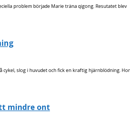
ciella problem började Marie träna qigong. Resutatet blev
ning
å cykel, slog i huvudet och fick en kraftig hjärnblödning. Ho
ått mindre ont