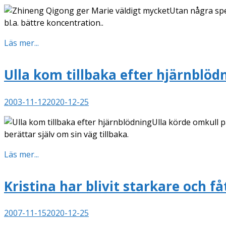
Utan några spe
bl.a. bättre koncentration..
Läs mer...
Ulla kom tillbaka efter hjärnblöd
2003-11-12
2020-12-25
Ulla körde omkull p
berättar själv om sin väg tillbaka.
Läs mer...
Kristina har blivit starkare och f
2007-11-15
2020-12-25