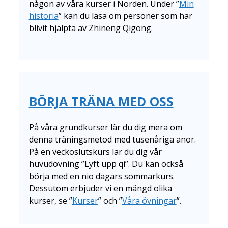
någon av våra kurser i Norden. Under ”
Min
historia
” kan du läsa om personer som har
blivit hjälpta av Zhineng Qigong.
BÖRJA TRÄNA MED OSS
På våra grundkurser lär du dig mera om
denna träningsmetod med tusenåriga anor.
På en veckoslutskurs lär du dig vår
huvudövning ”Lyft upp qi”. Du kan också
börja med en nio dagars sommarkurs.
Dessutom erbjuder vi en mängd olika
kurser, se ”
Kurser
” och ”
Våra övningar
”.