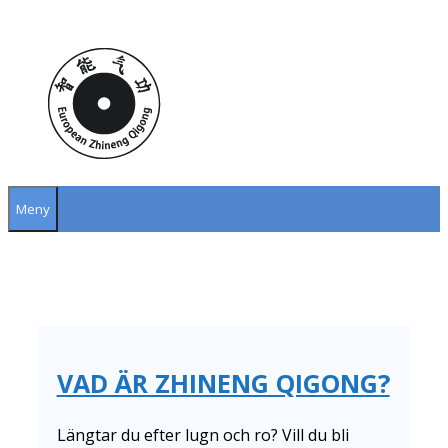
Hoppa
till
innehåll
Meny
VAD ÄR ZHINENG QIGONG?
Längtar du efter lugn och ro? Vill du bli