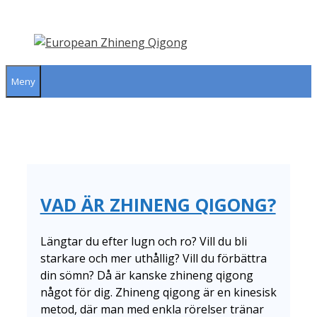
Hoppa
till
innehåll
Meny
VAD ÄR ZHINENG QIGONG?
Längtar du efter lugn och ro? Vill du bli
starkare och mer uthållig? Vill du förbättra
din sömn? Då är kanske zhineng qigong
något för dig. Zhineng qigong är en kinesisk
metod, där man med enkla rörelser tränar