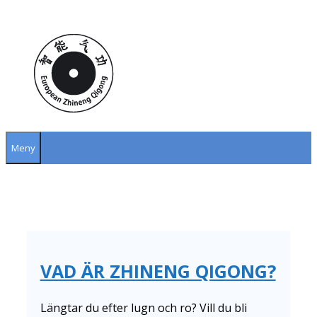
Hoppa
till
innehåll
Meny
VAD ÄR ZHINENG QIGONG?
Längtar du efter lugn och ro? Vill du bli