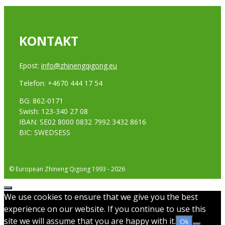
KONTAKT
Epost:
info@zhinengqigong.eu
Telefon: +4670 444 17 54
BG: 862-0171
Swish: 123-340 27 08
IBAN: SE02 8000 0832 7992 3432 8616
BIC: SWEDSESS
© European Zhineng Qigong 1993 - 2026
Stäng
We use cookies to ensure that we give you the best
experience on our website. If you continue to use this
site we will assume that you are happy with it.
Ok