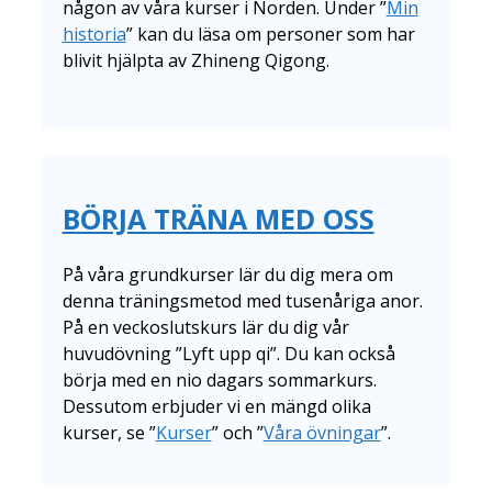
någon av våra kurser i Norden. Under ”
Min
historia
” kan du läsa om personer som har
blivit hjälpta av Zhineng Qigong.
BÖRJA TRÄNA MED OSS
På våra grundkurser lär du dig mera om
denna träningsmetod med tusenåriga anor.
På en veckoslutskurs lär du dig vår
huvudövning ”Lyft upp qi”. Du kan också
börja med en nio dagars sommarkurs.
Dessutom erbjuder vi en mängd olika
kurser, se ”
Kurser
” och ”
Våra övningar
”.