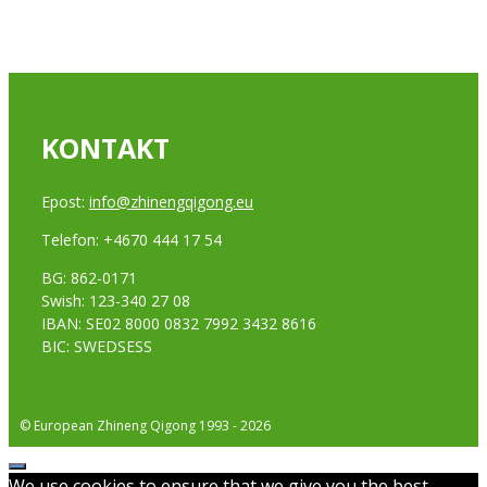
KONTAKT
Epost:
info@zhinengqigong.eu
Telefon: +4670 444 17 54
BG: 862-0171
Swish: 123-340 27 08
IBAN: SE02 8000 0832 7992 3432 8616
BIC: SWEDSESS
© European Zhineng Qigong 1993 - 2026
Stäng
We use cookies to ensure that we give you the best