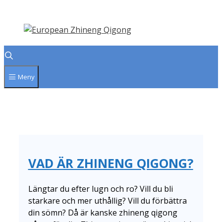
Hoppa
till
innehåll
Meny
VAD ÄR ZHINENG QIGONG?
Längtar du efter lugn och ro? Vill du bli
starkare och mer uthållig? Vill du förbättra
din sömn? Då är kanske zhineng qigong