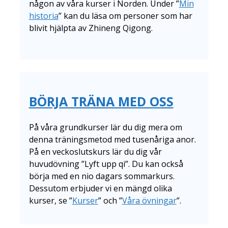
någon av våra kurser i Norden. Under ”
Min
historia
” kan du läsa om personer som har
blivit hjälpta av Zhineng Qigong.
BÖRJA TRÄNA MED OSS
På våra grundkurser lär du dig mera om
denna träningsmetod med tusenåriga anor.
På en veckoslutskurs lär du dig vår
huvudövning ”Lyft upp qi”. Du kan också
börja med en nio dagars sommarkurs.
Dessutom erbjuder vi en mängd olika
kurser, se ”
Kurser
” och ”
Våra övningar
”.