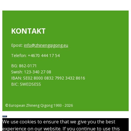
KONTAKT
Epost:
info@zhinengqigong.eu
Telefon: +4670 444 17 54
BG: 862-0171
Swish: 123-340 27 08
IBAN: SE02 8000 0832 7992 3432 8616
BIC: SWEDSESS
© European Zhineng Qigong 1993 - 2026
Stäng
We use cookies to ensure that we give you the best
experience on our website. If you continue to use this