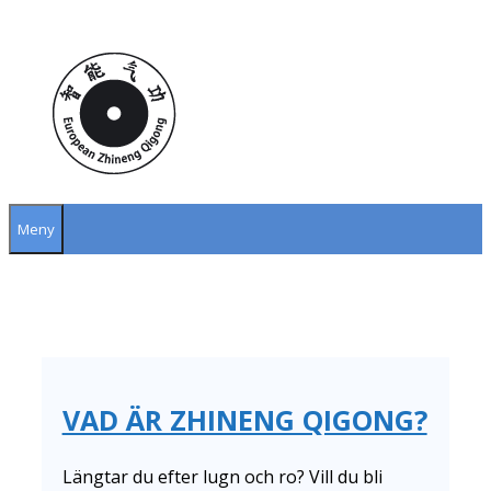
Hoppa
till
innehåll
Meny
VAD ÄR ZHINENG QIGONG?
Längtar du efter lugn och ro? Vill du bli